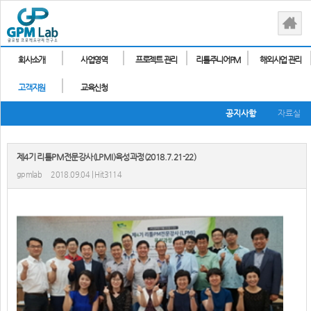
회사소개
사업영역
프로젝트 관리
리틀주니어PM
해외사업 관리
고객지원
교육신청
공지사항
자료실
제4기 리틀PM전문강사(LPMI)육성과정(2018.7.21-22)
gpmlab
2018.09.04 | Hit3114